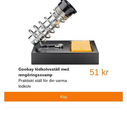
Goobay lödkolvsställ med
51 kr
rengöringssvamp
Praktiskt ställ för din varma
lödkolv