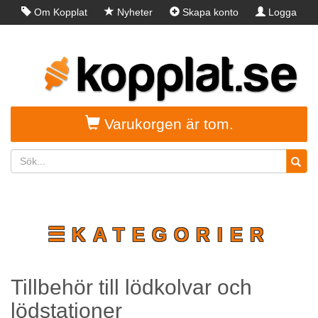
Om Kopplat
Nyheter
Skapa konto
Logga
in
Varukorgen är tom.
☰KATEGORIER
Tillbehör till lödkolvar och
lödstationer