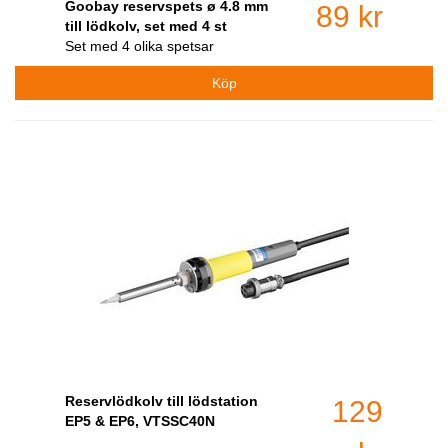
Goobay reservspets ø 4.8 mm
89 kr
till lödkolv, set med 4 st
Set med 4 olika spetsar
Reservlödkolv till lödstation
129
EP5 & EP6, VTSSC40N