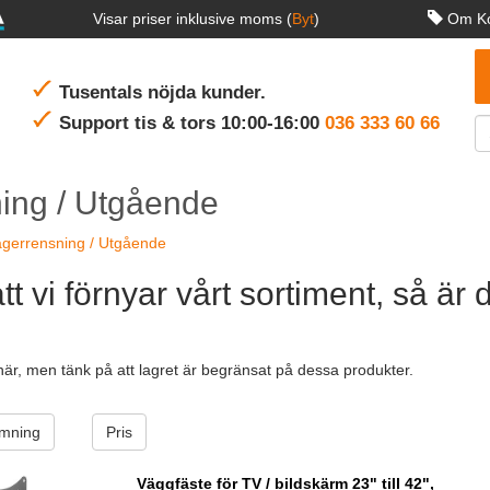
Visar priser inklusive moms (
Byt
)
Om Ko
Tusentals nöjda kunder.
Support tis & tors 10:00-16:00
036 333 60 66
ing / Utgående
gerrensning / Utgående
att vi förnyar vårt sortiment, så är
här, men tänk på att lagret är begränsat på dessa produkter.
mning
Pris
Väggfäste för TV / bildskärm 23" till 42",