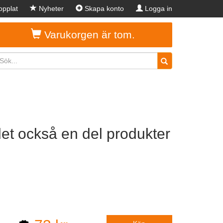
pplat
Nyheter
Skapa konto
Logga in
Varukorgen är tom.
 det också en del produkter