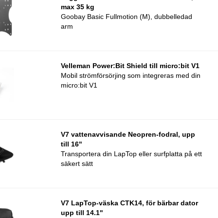
max 35 kg
Goobay Basic Fullmotion (M), dubbelledad
arm
Velleman Power:Bit Shield till micro:bit V1
Mobil strömförsörjing som integreras med din
micro:bit V1
V7 vattenavvisande Neopren-fodral, upp
till 16"
Transportera din LapTop eller surfplatta på ett
säkert sätt
V7 LapTop-väska CTK14, för bärbar dator
upp till 14.1"