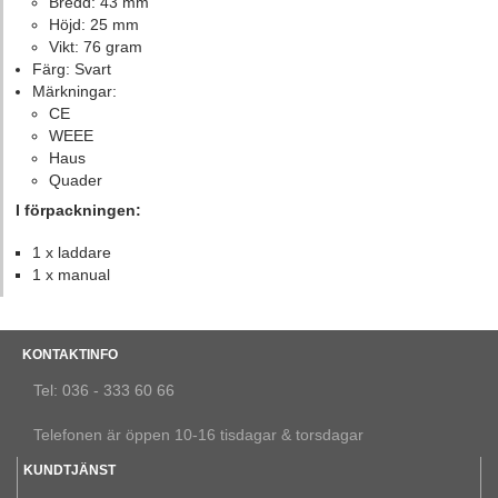
Bredd: 43 mm
Höjd: 25 mm
Vikt: 76 gram
Färg: Svart
Märkningar:
CE
WEEE
Haus
Quader
I förpackningen:
1 x laddare
1 x manual
KONTAKTINFO
Tel: 036 - 333 60 66
Telefonen är öppen 10-16 tisdagar & torsdagar
KUNDTJÄNST