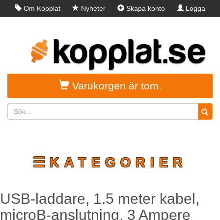
Om Kopplat
Nyheter
Skapa konto
Logga
in
Varukorgen är tom.
☰KATEGORIER
USB-laddare, 1.5 meter kabel,
microB-anslutning, 3 Ampere