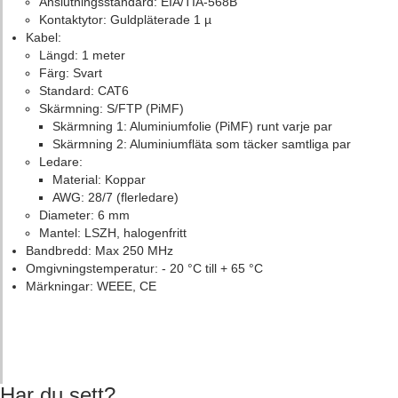
Anslutningsstandard: EIA/TIA-568B
Kontaktytor: Guldpläterade 1 µ
Kabel:
Längd: 1 meter
Färg: Svart
Standard: CAT6
Skärmning: S/FTP (PiMF)
Skärmning 1: Aluminiumfolie (PiMF) runt varje par
Skärmning 2: Aluminiumfläta som täcker samtliga par
Ledare:
Material: Koppar
AWG: 28/7 (flerledare)
Diameter: 6 mm
Mantel: LSZH, halogenfritt
Bandbredd: Max 250 MHz
Omgivningstemperatur: - 20 °C till + 65 °C
Märkningar: WEEE, CE
Har du sett?