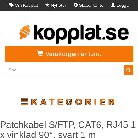
Om Kopplat
Nyheter
Skapa konto
Logga
in
Varukorgen är tom.
☰KATEGORIER
Patchkabel S/FTP, CAT6, RJ45 1
x vinklad 90°, svart 1 m