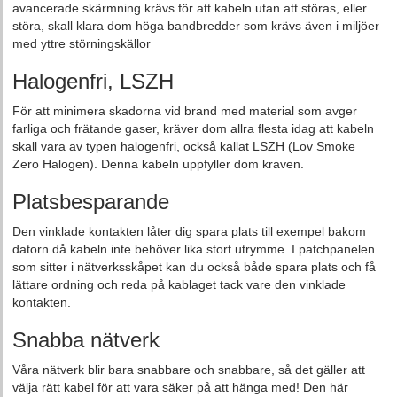
avancerade skärmning krävs för att kabeln utan att störas, eller
störa, skall klara dom höga bandbredder som krävs även i miljöer
med yttre störningskällor
Halogenfri, LSZH
För att minimera skadorna vid brand med material som avger
farliga och frätande gaser, kräver dom allra flesta idag att kabeln
skall vara av typen halogenfri, också kallat LSZH (Lov Smoke
Zero Halogen). Denna kabeln uppfyller dom kraven.
Platsbesparande
Den vinklade kontakten låter dig spara plats till exempel bakom
datorn då kabeln inte behöver lika stort utrymme. I patchpanelen
som sitter i nätverksskåpet kan du också både spara plats och få
lättare ordning och reda på kablaget tack vare den vinklade
kontakten.
Snabba nätverk
Våra nätverk blir bara snabbare och snabbare, så det gäller att
välja rätt kabel för att vara säker på att hänga med! Den här