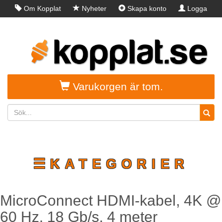
Om Kopplat
Nyheter
Skapa konto
Logga
in
Varukorgen är tom.
☰KATEGORIER
MicroConnect HDMI-kabel, 4K @
60 Hz, 18 Gb/s, 4 meter