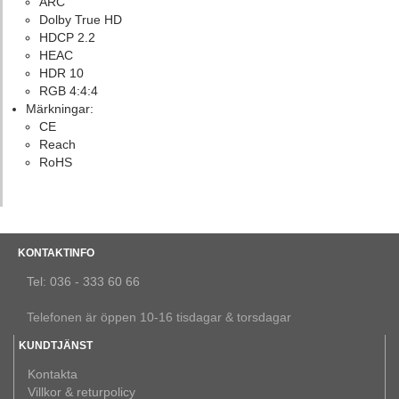
ARC
Dolby True HD
HDCP 2.2
HEAC
HDR 10
RGB 4:4:4
Märkningar:
CE
Reach
RoHS
KONTAKTINFO
Tel: 036 - 333 60 66
Telefonen är öppen 10-16 tisdagar & torsdagar
KUNDTJÄNST
Kontakta
Villkor & returpolicy