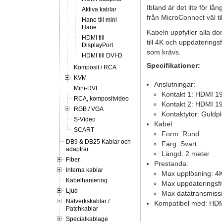
Ibland är det lite för l
Aktiva kablar
från MicroConnect väl til
Hane till mini
Hane
Kabeln uppfyller alla d
HDMI till
till 4K och uppdaterings
DisplayPort
som krävs.
HDMI till DVI-D
Specifikationer:
Komposit / RCA
KVM
Anslutningar:
Mini-DVI
Kontakt 1: HDMI 19
RCA, kompositvideo
Kontakt 2: HDMI 19
RGB / VGA
Kontaktytor: Guldp
S-Video
Kabel:
SCART
Form: Rund
DB9 & DB25 Kablar och
Färg: Svart
adaptrar
Längd: 2 meter
Fiber
Prestanda:
Interna kablar
Max upplösning: 4K
Kabelhantering
Max uppdateringsf
Ljud
Max datatransmiss
Nätverkskablar /
Kompatibel med: HDM
Patchkablar
Specialkablage