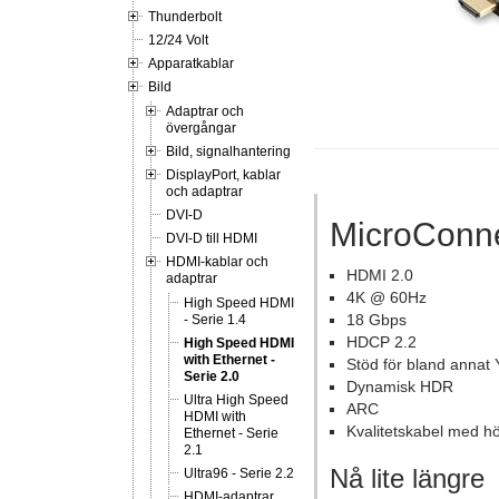
Thunderbolt
12/24 Volt
Apparatkablar
Bild
Adaptrar och
övergångar
Bild, signalhantering
DisplayPort, kablar
och adaptrar
DVI-D
MicroConne
DVI-D till HDMI
HDMI-kablar och
HDMI 2.0
adaptrar
4K @ 60Hz
High Speed HDMI
18 Gbps
- Serie 1.4
HDCP 2.2
High Speed HDMI
with Ethernet -
Stöd för bland annat
Serie 2.0
Dynamisk HDR
Ultra High Speed
ARC
HDMI with
Kvalitetskabel med h
Ethernet - Serie
2.1
Nå lite längre
Ultra96 - Serie 2.2
HDMI-adaptrar