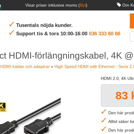
Visar priser inklusive moms (
Byt
)
Om Ko
Tusentals nöjda kunder.
Support tis & tors 10:00-16:00
036 333 60 66
t HDMI-förlängningskabel, 4K @
»
HDMI-kablar och adaptrar
»
High Speed HDMI with Ethernet - Serie 2.
HDMI 2.0, 4K Ult
83 
Den här produ
Alltid säker 
Den här produ