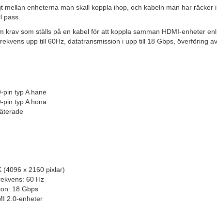
ångt mellan enheterna man skall koppla ihop, och kabeln man har räcker i
l pass.
om krav som ställs på en kabel för att koppla samman HDMI-enheter enl
frekvens upp till 60Hz, datatransmission i upp till 18 Gbps, överföring 
-pin typ A hane
-pin typ A hona
läterade
 (4096 x 2160 pixlar)
rekvens: 60 Hz
ion: 18 Gbps
I 2.0-enheter