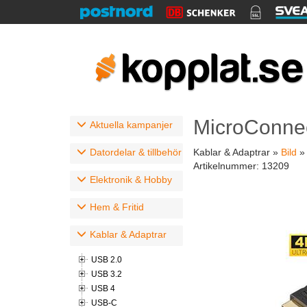
MicroConnec
Aktuella kampanjer
Datordelar & tillbehör
Kablar & Adaptrar »
Bild
Artikelnummer:
13209
Elektronik & Hobby
Hem & Fritid
Kablar & Adaptrar
USB 2.0
USB 3.2
USB 4
USB-C