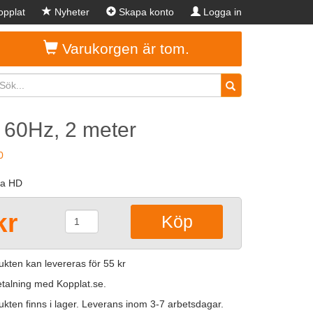
pplat
Nyheter
Skapa konto
Logga in
Varukorgen är tom.
 60Hz, 2 meter
0
ra HD
kr
kten kan levereras för 55 kr
betalning med Kopplat.se.
kten finns i lager. Leverans inom 3-7 arbetsdagar.