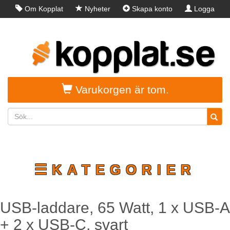
Om Kopplat
Nyheter
Skapa konto
Logga
in
Varukorgen är tom.
☰KATEGORIER
USB-laddare, 65 Watt, 1 x USB-A
+ 2 x USB-C, svart