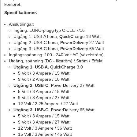
kontoret.
Specifikationer:
Anslutningar:
Ingång: EURO-plugg typ C CEE 7/16
Utgång 1: USB A hona,
Q
uick
C
harge 18 Watt
Utgång 2: USB-C hona,
P
ower
D
elivery 27 Watt
Utgång 3: USB-C hona,
P
ower
D
elivery 65 Watt
Ingångsspänning: 100 - 240 Volt AC (växelström)
Utgång, spänning (DC - likström) / Ström / Effekt
Utgång 1, USB A
,
Q
uick
C
harge 3.0
5 Volt / 3 Ampere / 15 Watt
9 Volt / 2 Ampere / 18 Watt
Utgång 2, USB-C
,
P
ower
D
elivery 27 Watt
5 Volt / 3 Ampere / 15 Watt
9 Volt / 3 Ampere / 27 Watt
12 Volt / 2.25 Ampere / 27 Watt
Utgång 3, USB-C
,
P
ower
D
elivery 65 Watt
5 Volt / 3 Ampere / 15 Watt
9 Volt / 3 Ampere / 27 Watt
12 Volt / 3 Ampere / 36 Watt
15 Volt / 3 Ampere / 45 Watt