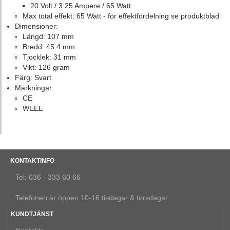
20 Volt / 3.25 Ampere / 65 Watt
Max total effekt: 65 Watt - för effektfördelning se produktblad
Dimensioner:
Längd: 107 mm
Bredd: 45.4 mm
Tjocklek: 31 mm
Vikt: 126 gram
Färg: Svart
Märkningar:
CE
WEEE
KONTAKTINFO
Tel: 036 - 333 60 66
Telefonen är öppen 10-16 tisdagar & torsdagar
KUNDTJÄNST