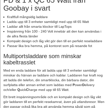
PD & 1 x QC 65 Watt från
Goobay i svart
Kraftfull mångsidig laddare
Ladda upp till 3 enheter samtidigt med upp till 65 Watt
Laddar allt från smarta klockor till LapTops
Inspänning från 100 - 240 Volt innebär att den kan användas i
de allra flesta länder
Kompakt design och låg vikt gör den till en perfekt reseladdare
Passar lika bra hemma, på kontoret som på resande fot
Multiportsladdare som minskar
kabeltrasslet
Med en enda laddare för att ladda upp till 3 enheter samtidigt
minskar du härvan av laddare och kablar. Laddaren har kraft nog
att ladda din telefon, din smartklocka, din bärbara dator, din
surfplatta eller annan enhet som laddas med
P
ower
D
elivery
och/eller
Q
uick
C
harge med upp till 65 Watt.
Ett brett inspänningsområde och en kompakt design och låg vikt
gör laddaren till en perfekt resekamrat, även på utlandsresor. Men
den passar också lika bra att använda hemma såväl som på