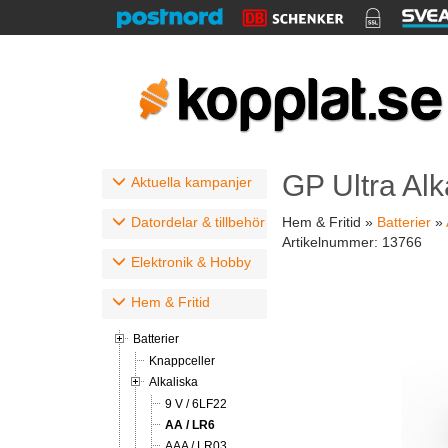
GP Ultra Alk
Aktuella kampanjer
Datordelar & tillbehör
Hem & Fritid »
Batterier
»
Artikelnummer:
13766
Elektronik & Hobby
Hem & Fritid
Batterier
Knappceller
Alkaliska
9 V / 6LF22
AA / LR6
AAA / LR03