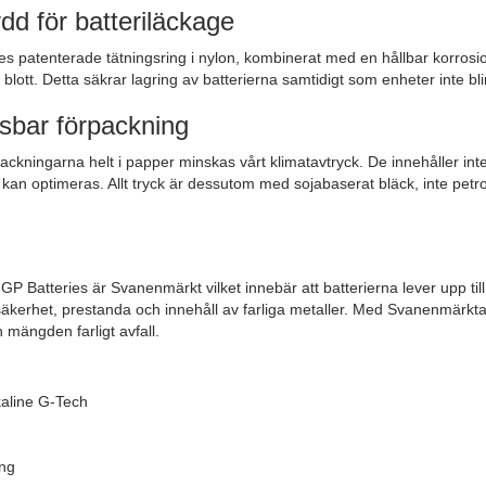
dd för batteriläckage
es patenterade tätningsring i nylon, kombinerat med en hållbar korro
blott. Detta säkrar lagring av batterierna samtidigt som enheter inte bli
sbar förpackning
ckningarna helt i papper minskas vårt klimatavtryck. De innehåller in
 kan optimeras. Allt tryck är dessutom med sojabaserat bläck, inte petr
 GP Batteries är Svanenmärkt vilket innebär att batterierna lever upp til
säkerhet, prestanda och innehåll av farliga metaller. Med Svanenmär
 mängden farligt avfall.
lkaline G-Tech
ing