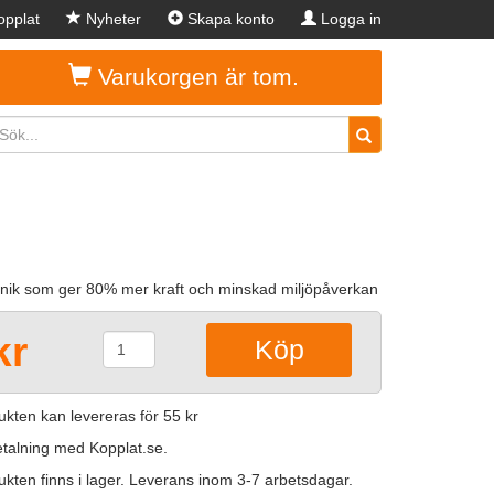
pplat
Nyheter
Skapa konto
Logga in
Varukorgen är tom.
knik som ger 80% mer kraft och minskad miljöpåverkan
kr
kten kan levereras för 55 kr
betalning med Kopplat.se.
kten finns i lager. Leverans inom 3-7 arbetsdagar.