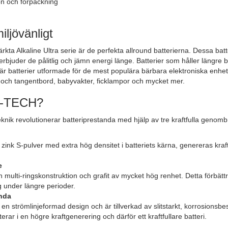
on och förpackning
iljövänligt
ta Alkaline Ultra serie är de perfekta allround batterierna. Dessa batt
rbjuder de pålitlig och jämn energi länge. Batterier som håller längre b
a är batterier utformade för de mest populära bärbara elektroniska enhete
 och tangentbord, babyvakter, ficklampor och mycket mer.
G-TECH?
nik revolutionerar batteriprestanda med hjälp av tre kraftfulla genombr
ink S-pulver med extra hög densitet i batteriets kärna, genereras kr
e
 multi-ringskonstruktion och grafit av mycket hög renhet. Detta förbätt
 under längre perioder.
anda
 en strömlinjeformad design och är tillverkad av slitstarkt, korrosionsbe
lterar i en högre kraftgenerering och därför ett kraftfullare batteri.