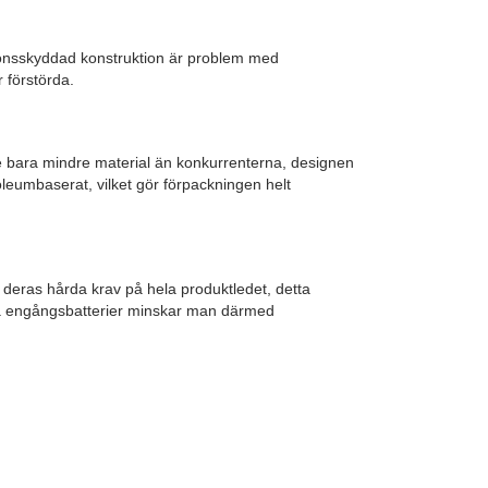
sionsskyddad konstruktion är problem med
r förstörda.
te bara mindre material än konkurrenterna, designen
oleumbaserat, vilket gör förpackningen helt
l deras hårda krav på hela produktledet, detta
kta engångsbatterier minskar man därmed