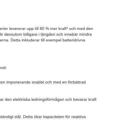
erier levererar upp till 80 % mer kraft* och med den
lir dessutom billigare i längden och innebär mindre
rna. Detta inkluderar till exempel batteridrivna
ott:
aften imponerande snabbt och med en förbättrad
rar den elektriska ledningsförmågan och bevarar kraft
ständigt stål. Detta ökar kapaciteten för reaktiva