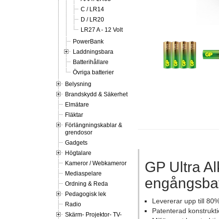
C / LR14
D / LR20
LR27 A - 12 Volt
PowerBank
Laddningsbara
Batterihållare
Övriga batterier
Belysning
Brandskydd & Säkerhet
Elmätare
Fläktar
Förlängningskablar &
grendosor
Gadgets
Högtalare
GP Ultra Al
Kameror / Webkameror
Mediaspelare
engångsbat
Ordning & Reda
Pedagogisk lek
Levererar upp till 80%
Radio
Patenterad konstruktio
Skärm- Projektor- TV-