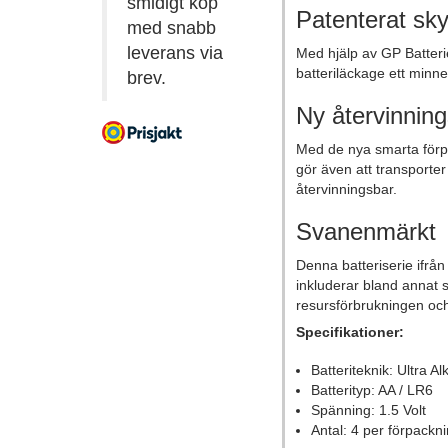
smidigt köp
Patenterat sky
med snabb
leverans via
Med hjälp av GP Batteri
batteriläckage ett minne 
brev.
Ny återvinning
Med de nya smarta förpa
gör även att transporter
återvinningsbar.
Svanenmärkt
Denna batteriserie ifrån
inkluderar bland annat 
resursförbrukningen och
Specifikationer:
Batteriteknik: Ultra A
Batterityp: AA / LR6
Spänning: 1.5 Volt
Antal: 4 per förpackn