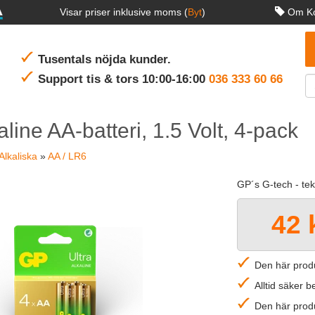
Visar priser inklusive moms (
Byt
)
Om Ko
Tusentals nöjda kunder.
Support tis & tors 10:00-16:00
036 333 60 66
aline AA-batteri, 1.5 Volt, 4-pack
Alkaliska
»
AA / LR6
GP´s G-tech - te
42 
Den här produ
Alltid säker 
Den här produ