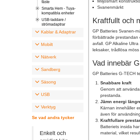
Miljösmart konstrukti
fäste
Svanenmärkt
Smarta Hem - Tuya-
kompatibla enheter
Kraftfullt och m
USB-laddare /
strömadaptrar
GP Batteries Svanen-märk
Kablar & Adaptrar
förbättrade prestandan e
avfall. GP Alkaline Ultr
Mobilt
leksaker, trådlösa möss
Nätverk
Vad innebär 
Sandberg
GP Batteries G-TECH tek
Säsong
Snabbare kraft
Genom att använda z
USB
prestanda.
Jämn energi längr
Verktyg
Kärnan innehåller en
även för användning
Se vad andra tycker
Kraftfullare prest
Batteriets insida har
Enkelt och
material, vilket resu