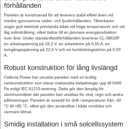
förhållanden
Panelen är konstruerad för att leverera stabil effekt även vid
mindre gynnsamma väder- och ljusförhållanden. Tillverkaren
anger god elektrisk prestanda både vid höga temperaturer och vid
låg solinstrålning, vilket bidrar till en jämnare energiproduktion
över året. Under standardtestförhållanden levererar CL-SM10P
en arbetsspänning på 18,2 V, en arbetström på 0,55 A, en
tomgångsspänning på 22,6 V och en kortslutningsström på 0,59
A.
Robust konstruktion för lång livslängd
Cellevia Power har utrustat panelen med en kraftig
ramkonstruktion som klarar mekaniska belastningar upp till 5400
Pa enligt IEC 61215-testning. Detta gör den lämplig för
utomhusmiljöer där panelen kan utsättas för vind, regn och andra
påfrestningar. Panelen är avsedd för drift i temperaturer från -40
°C till +85 °C, vilket gör den användbar i både nordiska och
varmare klimat.
Smidig installation i små solcellssystem