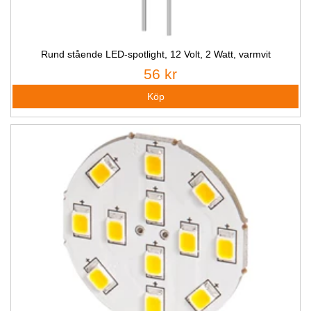
Rund stående LED-spotlight, 12 Volt, 2 Watt, varmvit
56 kr