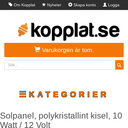
Om Kopplat
Nyheter
Skapa konto
Logga
in
Varukorgen är tom.
☰KATEGORIER
Solpanel, polykristallint kisel, 10
Watt / 12 Volt