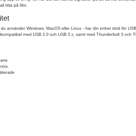
ll titta på film.
tet
m du använder Windows, MacOS eller Linux - har din enhet stöd för US
tkompatibel med USB 2.0 och USB 3.x, samt med Thunderbolt 3 och Th
hane
hona
läterade