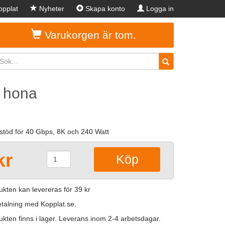
pplat
Nyheter
Skapa konto
Logga in
Varukorgen är tom.
l hona
stöd för 40 Gbps, 8K och 240 Watt
kr
kten kan levereras för 39 kr
betalning med Kopplat.se.
kten finns i lager. Leverans inom 2-4 arbetsdagar.