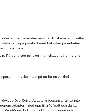
takten i enheten den ansluts till riskerar att utsättas
tället att löpa parallellt med baksidan på enheten
anslutna enheten.
eln. På detta sätt minskar man slitaget på enhetens
 sparar du mycket plats på att ha en vinklad
bild/video-överföring. Adaptern begränsar alltså inte
da genom adaptern med upp till 240 Watt och du kan
 filöverföring, laddning i riktig superspeed och