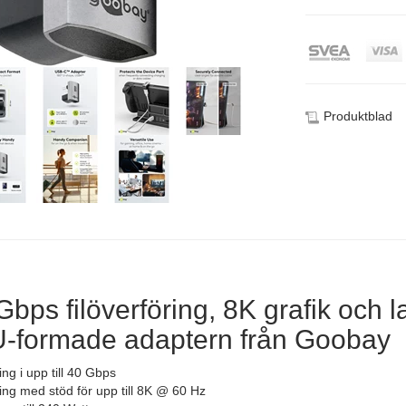
Produktblad
bps filöverföring, 8K grafik och la
-formade adaptern från Goobay
ng i upp till 40 Gbps
öring med stöd för upp till 8K @ 60 Hz