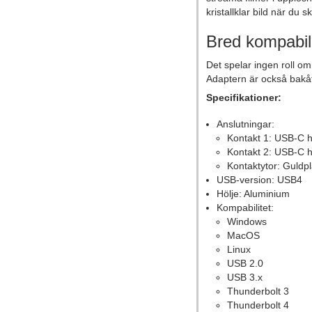
kristallklar bild när du ska
Bred kompabili
Det spelar ingen roll o
Adaptern är också bakå
Specifikationer:
Anslutningar:
Kontakt 1: USB-C 
Kontakt 2: USB-C 
Kontaktytor: Guldp
USB-version: USB4
Hölje: Aluminium
Kompabilitet:
Windows
MacOS
Linux
USB 2.0
USB 3.x
Thunderbolt 3
Thunderbolt 4