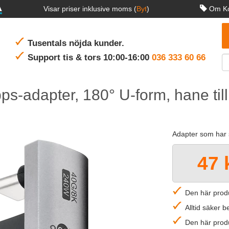
Visar priser inklusive moms (
Byt
)
Om Ko
Tusentals nöjda kunder.
Support tis & tors 10:00-16:00
036 333 60 66
s-adapter, 180° U-form, hane til
Adapter som har 
47 
Den här produ
Alltid säker 
Den här produ