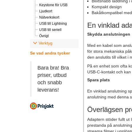
Blixtsnabb laddning i 
Keystone för USB
Kompakt design
Ljudkort
Bakåtkompatibel med
Nätverkskort
En vinklad ada
USB till Lightning
USB till seriell
Skydda anslutningen
Övrigt
Verktyg
Med en kabel som ansluts
för stora mekaniska påk
Se vad andra tycker
den anslutits till vilke
På en enhet som ofta ko
Bara bra! Bra
USB-C-kontakt och kan p
priser, utbud
Spara plats
och snabb
leverans!
En vinklad anslutning s
anslutning med denna sm
Överlägsen pr
Adaptern stöder fullt ut
prestanda på anslutning
streama filmer i upplösn