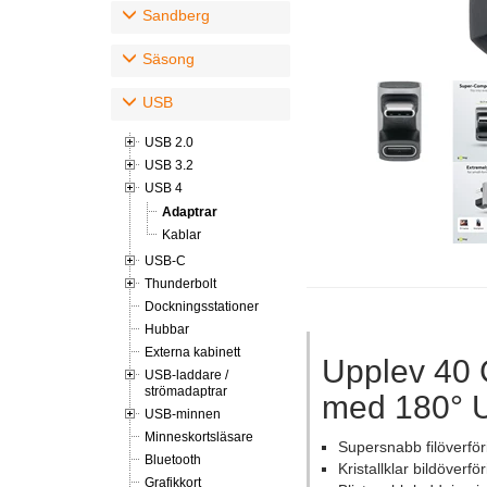
Sandberg
Säsong
USB
USB 2.0
USB 3.2
USB 4
Adaptrar
Kablar
USB-C
Thunderbolt
Dockningsstationer
Hubbar
Externa kabinett
Upplev 40 G
USB-laddare /
strömadaptrar
med 180° U
USB-minnen
Minneskortsläsare
Supersnabb filöverföri
Bluetooth
Kristallklar bildöverf
Grafikkort