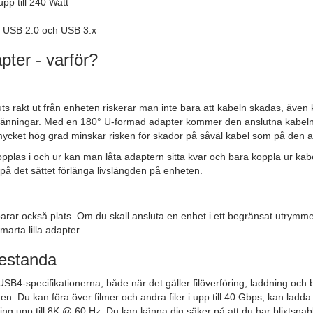
upp till 240 Watt
 USB 2.0 och USB 3.x
pter - varför?
 rakt ut från enheten riskerar man inte bara att kabeln skadas, även kon
änningar. Med en 180° U-formad adapter kommer den anslutna kabeln is
t i mycket hög grad minskar risken för skador på såväl kabel som på den 
pplas i och ur kan man låta adaptern sitta kvar och bara koppla ur kab
å det sättet förlänga livslängden på enheten.
parar också plats. Om du skall ansluta en enhet i ett begränsat utrymme
arta lilla adapter.
estanda
 USB4-specifikationerna, både när det gäller filöverföring, laddning och 
en. Du kan föra över filmer och andra filer i upp till 40 Gbps, kan lad
ing upp till 8K @ 60 Hz. Du kan känna dig säker på att du har blixtsnabb