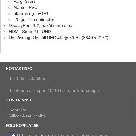
Färg: Svart
Mantel: PVC
Skärmning: 5+1+1
Längd: 10 centimeter
DisplayPort: 1.2, bakåtkompatibel
HDMI: Serie 2.0, UHD
Upplösning: Upp till UHD 4K @ 60 Hz (3840 x 2160)
KONTAKTINFO
Tel: 036 - 333 60 66
Telefonen är öppen 10-16 tisdagar & torsdagar
KUNDTJÄNST
Kontakta
Villkor & returpolicy
FÖLJ KOPPLAT.SE
Gilla oss på Facebook och få alla dom senaste