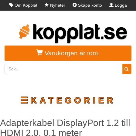
Om Kopplat
Nyheter
Skapa konto
Logga
in
Varukorgen är tom.
☰KATEGORIER
Adapterkabel DisplayPort 1.2 till
HDMI 2.0, 0.1 meter