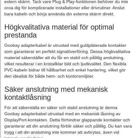
extern skärm. Tack vare Plug & Play-funktionen behöver du inte
oroa dig för komplicerade installationer eller drivrutiner. Anslut
bara kabeln och börja använda din externa skärm direkt.
Högkvalitativa material för optimal
prestanda
Goobay adapterkabel är utrustad med guldpläterade kontakter
som garanterar en perfekt signalöverföring. Dessa högkvalitativa
material säkerställer att du får en stabil och pålitlig anslutning,
vilket resulterar i en kristallklar bild och ljudkvalitet. Den flexibla
PVC-kabeln bidrar till hållbarhet och enkel hantering, vilket gör
den idealisk för både hem- och kontorsmiljöer.
Säker anslutning med mekanisk
kontaktlåsning
För att säkerställa en säker och stabil anslutning är denna
Goobay adapterkabel utrustad med en mekanisk låsning av
DisplayPort-kontakten. Detta förhindrar glappande kontakter och
garanterar att din anslutning förblir säker och pålitlig. Du kan vara
trygg i att din anslutning inte kommer att avbrytas, även vid