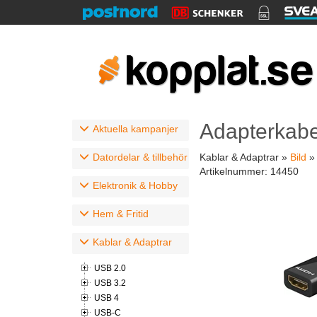
Adapterkabel
Aktuella kampanjer
Datordelar & tillbehör
Kablar & Adaptrar »
Bild
Artikelnummer:
14450
Elektronik & Hobby
Hem & Fritid
Kablar & Adaptrar
USB 2.0
USB 3.2
USB 4
USB-C