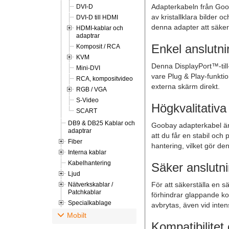
Adapterkabeln från Gooba
DVI-D
av kristallklara bilder 
DVI-D till HDMI
denna adapter att säkers
HDMI-kablar och
adaptrar
Enkel anslutn
Komposit / RCA
KVM
Denna DisplayPort™-till
Mini-DVI
vare Plug & Play-funktio
RCA, kompositvideo
externa skärm direkt.
RGB / VGA
S-Video
Högkvalitativa
SCART
DB9 & DB25 Kablar och
Goobay adapterkabel är 
adaptrar
att du får en stabil och p
Fiber
hantering, vilket gör de
Interna kablar
Kabelhantering
Säker anslutn
Ljud
För att säkerställa en 
Nätverkskablar /
Patchkablar
förhindrar glappande kon
Specialkablage
avbrytas, även vid inte
Mobilt
Kompatibilitet o