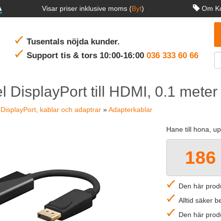
Visar priser inklusive moms (
Byt
)
Om Ko
Tusentals nöjda kunder.
Support tis & tors 10:00-16:00
036 333 60 66
 DisplayPort till HDMI, 0.1 meter
»
DisplayPort, kablar och adaptrar
»
Adapterkablar
Hane till hona, u
186 
Den här produ
Alltid säker 
Den här produ