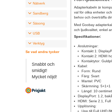
Nätverk
Adapterkabeln är kompat
val för olika enheter o
Sandberg
behov och överträffa din
Säsong
Med Goobay adapterkabel 
och ljudkvalitet, enkel
USB
Specifikationer:
Verktyg
Anslutningar:
Kontakt 1: Display
Se vad andra tycker
Kontakt 2: HDMI h
Kontaktytor: Guldp
Snabbt och
Kabel:
smidigt!
Form: Rund
Färg: Svart
Mycket nöjd!
Mantel: PVC
Skärmning: 5+1+1
Längd: 10 centimet
DisplayPort: 1.2, bak
HDMI: Serie 2.1, Ful
Upplösning:
Upp till Full UHD 