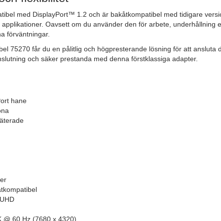
ibel med DisplayPort™ 1.2 och är bakåtkompatibel med tidigare version
ch applikationer. Oavsett om du använder den för arbete, underhållning 
a förväntningar.
75270 får du en pålitlig och högpresterande lösning för att ansluta di
 anslutning och säker prestanda med denna förstklassiga adapter.
Port hane
ona
läterade
er
åtkompatibel
l UHD
8K @ 60 Hz (7680 x 4320)