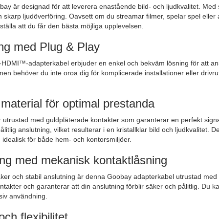
y är designad för att leverera enastående bild- och ljudkvalitet. Med 
och skarp ljudöverföring. Oavsett om du streamar filmer, spelar spel elle
tälla att du får den bästa möjliga upplevelsen.
ing med Plug & Play
-HDMI™-adapterkabel erbjuder en enkel och bekväm lösning för att anslut
nen behöver du inte oroa dig för komplicerade installationer eller drivr
 material för optimal prestanda
utrustad med guldpläterade kontakter som garanterar en perfekt signalö
ålitlig anslutning, vilket resulterar i en kristallklar bild och ljudkvalitet.
n idealisk för både hem- och kontorsmiljöer.
ing med mekanisk kontaktlåsning
säker och stabil anslutning är denna Goobay adapterkabel utrustad med
takter och garanterar att din anslutning förblir säker och pålitlig. Du ka
nsiv användning.
ch flexibilitet