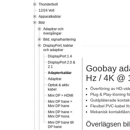
Thunderbolt
12/24 Volt
Apparatkablar
Bild
Adaptrar och
övergångar
Bild, signalhantering
DisplayPort, kablar
och adaptrar
DisplayPort 1.4
DisplayPort 2.0 &
Goobay adap
2.1
Adapterkablar
Hz / 4K @ 
Adaptrar
Optisk & aktiv
Överföring av HD-vid
kabel
Plug & Play-lösning f
Mini DP > HDMI
Guldpläterade kontakte
Mini DP hane >
Flexibel PVC-kabel fö
Mini DP hane
Mekanisk kontaktlåsni
Mini DP hane >
Mini DP hona
Överlägsen bild
Mini DP hane till
DP hane