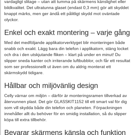
vardagligt slitage – utan att tumma på skärmens känslighet eller
bildkvalitet. Det ultratunna glaset (endast 0,3 mm) gör att skyddet
knappt märks, men ger ändå ett pålitligt skydd mot oväntade
olyckor.
Enkel och exakt montering – varje gång
Med det medföljande applikatorverktyget blir monteringen både
snabb och exakt. Lägg bara din telefon i applikatorn, stäng locket
och dra i den utskjutande fliken – klart på under en minut! Du
slipper sneda kanter och irriterande luftbubblor, och får ett resultat
som ser professionellt ut även om du aldrig monterat ett
skärmskydd tidigare.
Hållbar och miljövänlig design
Celly värnar om miljön – därför är monteringsramen tillverkad av
återvunnen plast. Det gör GLASSKIT1152 till ett smart val för dig
som vill skydda både din telefon och planeten. Förpackningen
innehåller allt du behöver för en smidig installation, så du slipper
köpa till extra tillbehör.
Bevarar skärmens känsla och funktion