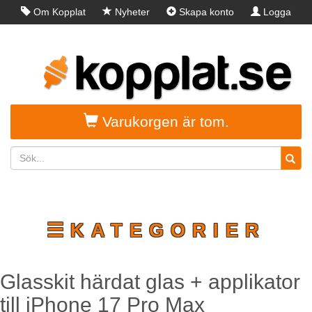
Om Kopplat
Nyheter
Skapa konto
Logga
in
Varukorgen är tom.
☰KATEGORIER
Glasskit härdat glas + applikator
till iPhone 17 Pro Max