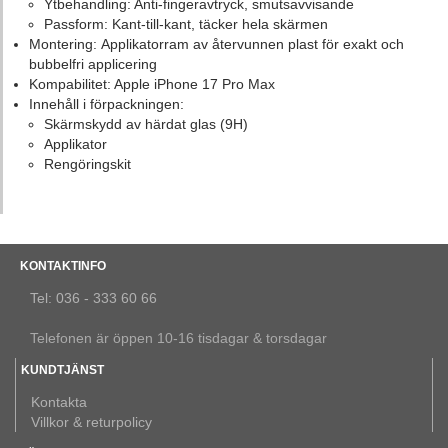
Ytbehandling: Anti-fingeravtryck, smutsavvisande
Passform: Kant-till-kant, täcker hela skärmen
Montering: Applikatorram av återvunnen plast för exakt och
bubbelfri applicering
Kompabilitet: Apple iPhone 17 Pro Max
Innehåll i förpackningen:
Skärmskydd av härdat glas (9H)
Applikator
Rengöringskit
KONTAKTINFO
Tel: 036 - 333 60 66
Telefonen är öppen 10-16 tisdagar & torsdagar
KUNDTJÄNST
Kontakta
Villkor & returpolicy