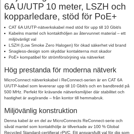
6A U/UTP 10 meter, LSZH och
kopparledare, stöd för PoE+
CAT 6A U/UTP-nätverkskabel med stöd för upp till 10 Gbit/s
Kabelns mantel och kontakthöljen av återvunnet material – ett
miljövänligt val
LSZH (Low Smoke Zero Halogen) för ökad säkerhet vid brand
Snagless-design som skyddar kontakterna mot skador
PoE+ kompatibel för strömförsörjning via nätverket
Hög prestanda för moderna nätverk
MicroConnect nätverkskabel i ReConnect-serien är en CAT 6A
U/UTP-kabel som levererar upp till 10 Gbit/s och en bandbredd på
500 MHz. Perfekt för krävande nätverksmiljöer där stabilitet och
hastighet är avgörande – från kontor till hemmabruk.
Miljövänlig konstruktion
Denna kabel är en del av MicroConnects ReConnect-serie och
såväl mantel som kontakthölje är tillverkade av 100 % Global
Recycled Standard-certifierat rPVC. Ett ansvarsfullt val för dig som