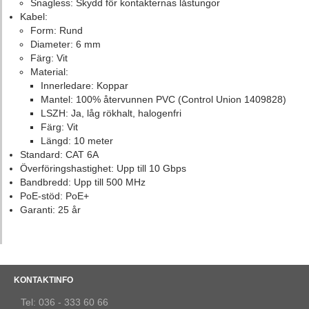
Snagless: Skydd för kontakternas låstungor
Kabel:
Form: Rund
Diameter: 6 mm
Färg: Vit
Material:
Innerledare: Koppar
Mantel: 100% återvunnen PVC (Control Union 1409828)
LSZH: Ja, låg rökhalt, halogenfri
Färg: Vit
Längd: 10 meter
Standard: CAT 6A
Överföringshastighet: Upp till 10 Gbps
Bandbredd: Upp till 500 MHz
PoE-stöd: PoE+
Garanti: 25 år
KONTAKTINFO
Tel: 036 - 333 60 66