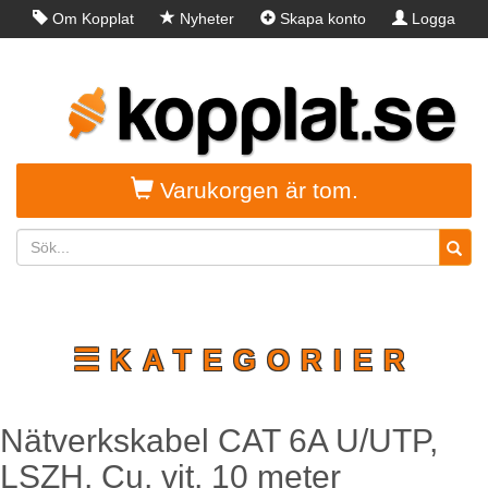
Om Kopplat
Nyheter
Skapa konto
Logga
in
Varukorgen är tom.
☰KATEGORIER
Nätverkskabel CAT 6A U/UTP,
LSZH, Cu, vit, 10 meter