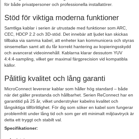
för både privatpersoner och professionella installatörer.
Stöd för viktiga moderna funktioner
Samtliga kablar i serien är utrustade med funktioner som ARC,
CEC, HDCP 2.2 och 3D‑stöd. Det innebär att ljudet kan skickas
tillbaka via samma kabel, att enheter kan kommunicera och styras
sinsemellan samt att du får korrekt hantering av kopieringsskydd
och avancerat videoinnehåll. Kablarna klarar dessutom YUV
4:4:4‑sampling, vilket ger maximal färgprecision vid kompatibla
källor.
Pålitlig kvalitet och lång garanti
MicroConnect levererar kablar som håller hög standard – både
när det gäller prestanda och hållbarhet. Serien ReConnect har en
garantitid på 25 år, vilket understryker kabelns kvalitet och
långsiktiga tillförlitlighet. För dig som söker en kabel som fungerar
problemfritt under lång tid och som ger ett minimalt miljöavtryck är
detta ett tryggt och stabilt val.
Specifikationer: