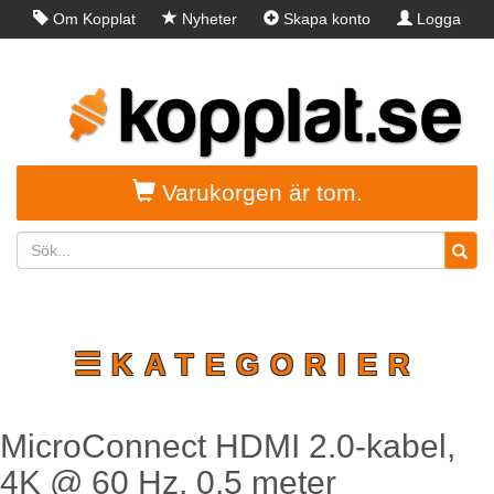
Om Kopplat
Nyheter
Skapa konto
Logga
in
Varukorgen är tom.
☰KATEGORIER
MicroConnect HDMI 2.0-kabel,
4K @ 60 Hz, 0.5 meter