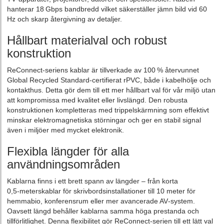
hanterar 18 Gbps bandbredd vilket säkerställer jämn bild vid 60
Hz och skarp återgivning av detaljer.
Hållbart materialval och robust
konstruktion
ReConnect‑seriens kablar är tillverkade av 100 % återvunnet
Global Recycled Standard‑certifierat rPVC, både i kabelhölje och
kontakthus. Detta gör dem till ett mer hållbart val för vår miljö utan
att kompromissa med kvalitet eller livslängd. Den robusta
konstruktionen kompletteras med trippelskärmning som effektivt
minskar elektromagnetiska störningar och ger en stabil signal
även i miljöer med mycket elektronik.
Flexibla längder för alla
användningsområden
Kablarna finns i ett brett spann av längder – från korta
0,5‑meterskablar för skrivbordsinstallationer till 10 meter för
hemmabio, konferensrum eller mer avancerade AV‑system.
Oavsett längd behåller kablarna samma höga prestanda och
tillförlitlighet. Denna flexibilitet gör ReConnect‑serien till ett lätt val