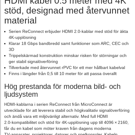
HDMI kabel 0.5 meter med 4K
stöd, designad med återvunnet
material
Serien ReConnect erbjuder HDMI 2.0‑kablar med stöd för äkta
4K‑upplösning
Klarar 18 Gbps bandbredd samt funktioner som ARC, CEC och
3D
Trippelskärmad konstruktion minskar risken för störningar och
ger stabil signalöverföring
Tillverkade med återvunnet rPVC för ett mer hållbart kabelval
Finns i längder från 0,5 till 10 meter för att passa överallt
Hög prestanda för moderna bild- och
ljudsystem
HDMI‑kablarna i serien ReConnect från MicroConnect är
utvecklade för att leverera stabil och högkvalitativ signalöverföring
och ändå vara ett miljövänligt alternativ. Med full HDMI
2.0‑kompatibilitet och stöd för 4K‑upplösning upp till 4096 × 2160,
får du en kabel som möter kraven från dagens moderna
TV‑apparater, projektorer, datorer och spelkonsoler. Kabeln