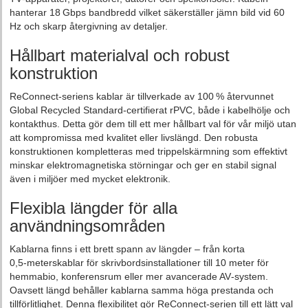
hanterar 18 Gbps bandbredd vilket säkerställer jämn bild vid 60
Hz och skarp återgivning av detaljer.
Hållbart materialval och robust
konstruktion
ReConnect‑seriens kablar är tillverkade av 100 % återvunnet
Global Recycled Standard‑certifierat rPVC, både i kabelhölje och
kontakthus. Detta gör dem till ett mer hållbart val för vår miljö utan
att kompromissa med kvalitet eller livslängd. Den robusta
konstruktionen kompletteras med trippelskärmning som effektivt
minskar elektromagnetiska störningar och ger en stabil signal
även i miljöer med mycket elektronik.
Flexibla längder för alla
användningsområden
Kablarna finns i ett brett spann av längder – från korta
0,5‑meterskablar för skrivbordsinstallationer till 10 meter för
hemmabio, konferensrum eller mer avancerade AV‑system.
Oavsett längd behåller kablarna samma höga prestanda och
tillförlitlighet. Denna flexibilitet gör ReConnect‑serien till ett lätt val