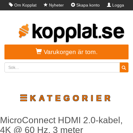
Om Kopplat
Nyheter
Skapa konto
Logga
in
Varukorgen är tom.
☰KATEGORIER
MicroConnect HDMI 2.0-kabel,
4K @ 60 Hz, 3 meter