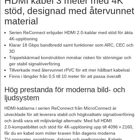
HDMI kabel 3 meter med 4K
stöd, designad med återvunnet
material
Serien ReConnect erbjuder HDMI 2.0‑kablar med stöd för äkta
4K‑upplösning
Klarar 18 Gbps bandbredd samt funktioner som ARC, CEC och
3D
Trippelskärmad konstruktion minskar risken för störningar och
ger stabil signalöverföring
Tillverkade med återvunnet rPVC för ett mer hållbart kabelval
Finns i längder från 0,5 till 10 meter för att passa överallt
Hög prestanda för moderna bild- och
ljudsystem
HDMI‑kablarna i serien ReConnect från MicroConnect är
utvecklade för att leverera stabil och högkvalitativ signalöverföring
och ändå vara ett miljövänligt alternativ. Med full HDMI
2.0‑kompatibilitet och stöd för 4K‑upplösning upp till 4096 × 2160,
får du en kabel som möter kraven från dagens moderna
TV‑apparater, projektorer, datorer och spelkonsoler. Kabeln