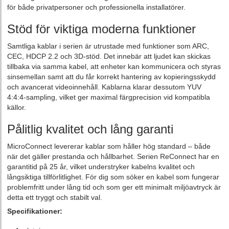
för både privatpersoner och professionella installatörer.
Stöd för viktiga moderna funktioner
Samtliga kablar i serien är utrustade med funktioner som ARC,
CEC, HDCP 2.2 och 3D‑stöd. Det innebär att ljudet kan skickas
tillbaka via samma kabel, att enheter kan kommunicera och styras
sinsemellan samt att du får korrekt hantering av kopieringsskydd
och avancerat videoinnehåll. Kablarna klarar dessutom YUV
4:4:4‑sampling, vilket ger maximal färgprecision vid kompatibla
källor.
Pålitlig kvalitet och lång garanti
MicroConnect levererar kablar som håller hög standard – både
när det gäller prestanda och hållbarhet. Serien ReConnect har en
garantitid på 25 år, vilket understryker kabelns kvalitet och
långsiktiga tillförlitlighet. För dig som söker en kabel som fungerar
problemfritt under lång tid och som ger ett minimalt miljöavtryck är
detta ett tryggt och stabilt val.
Specifikationer: