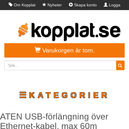
Om Kopplat
Nyheter
Skapa konto
Logga
in
Varukorgen är tom.
☰KATEGORIER
ATEN USB-förlängning över
Ethernet-kabel, max 60m