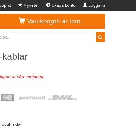
pplat
Nyheter
Skapa konto
Logga in
Varukorgen är tom.
-kablar
ngen ur vårt sortiment.
produktsida