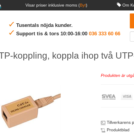
Visar priser inklusive moms (
Byt
)
Om Ko
Tusentals nöjda kunder.
Support tis & tors 10:00-16:00
036 333 60 66
P-koppling, koppla ihop två UTP
Produkten är utgå
Tillverkarens 
Produktblad