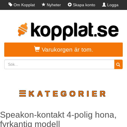
Om Kopplat
Nyheter
Skapa konto
Logga
in
Varukorgen är tom.
☰KATEGORIER
Speakon-kontakt 4-polig hona,
fyrkantig modell