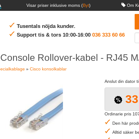
Visar priser inklusive moms (
Byt
)
Om Ko
Tusentals nöjda kunder.
Support tis & tors 10:00-16:00
036 333 60 66
 Console Rollover-kabel - RJ45 
ecialkablage
»
Cisco konsolkablar
Anslut din dator t
33
Ordinarie pris 107
Den här produ
Alltid säker 