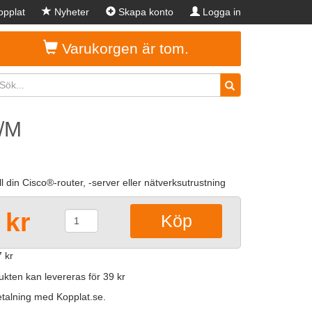
pplat
Nyheter
Skapa konto
Logga in
Varukorgen är tom.
M/M
ill din Cisco®-router, -server eller nätverksutrustning
 kr
 kr
kten kan levereras för 39 kr
betalning med Kopplat.se.