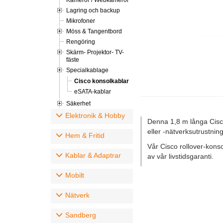
Kameror / Webkameror
Lagring och backup
Mikrofoner
Möss & Tangentbord
Rengöring
Skärm- Projektor- TV-
fäste
Specialkablage
Cisco konsolkablar
eSATA-kablar
Säkerhet
Elektronik & Hobby
Denna 1,8 m långa Cisco 
eller -nätverksutrustnin
Hem & Fritid
Vår Cisco rollover-konso
Kablar & Adaptrar
av vår livstidsgaranti.
Mobilt
Nätverk
Sandberg