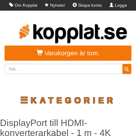
Om Kopplat
Nyheter
Skapa konto
Logga
in
Varukorgen är tom.
☰KATEGORIER
DisplayPort till HDMI-
konverterarkabel - 1 m - 4K