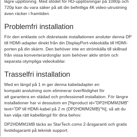
lägre upplösning. Med stödet för HD-upplösningar på 1080p och
720p kan du vara säker på att din befintliga 4K video-utrustning
även räcker i framtiden.
Problemfri installation
För den enklaste och diskretaste installationen ansluter denna DP
till HDMI-adapter direkt från din DisplayPort-videokälla till HDMI-
porten på din skärm. Den behöver inte en strömkälla till skillnad
från vissa konverterardonglar som behöver aktiv ström och
separata otympliga videokablar.
Trasselfri installation
Med en längd på 1 m ger denna kabeladapter en
kompakt anslutning som eliminerar överflödighet för
att garantera en städad och professionell installation. För längre
installationer har vi dessutom en [%product id="DP2HDMM2MB"
text="DP till HDMI-kabel på 2 m (DP2HDMM2MB)"%], så att du
kan välja rätt kabellängd för dina behov.
DP2HDMM1MB täcks av StarTech.coms 2-årsgaranti och gratis
livstidsgaranti på teknisk support.