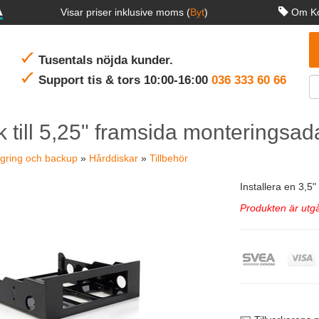
Visar priser inklusive moms (
Byt
)
Om Ko
Tusentals nöjda kunder.
Support tis & tors 10:00-16:00
036 333 60 66
k till 5,25" framsida monteringsad
gring och backup
»
Hårddiskar
»
Tillbehör
Installera en 3,5
Produkten är utgå