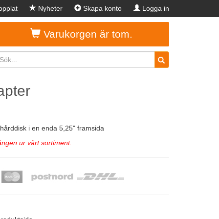
pplat
Nyheter
Skapa konto
Logga in
Varukorgen är tom.
apter
" hårddisk i en enda 5,25" framsida
ngen ur vårt sortiment.