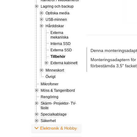
Kameror / Webkameror
Lagring och backup
Optiska media
USB-minnen
Hårddiskar
Externa
mekaniska
Interna SSD
Externa SSD
Denna monteringsadapter i
Tillbehör
Monteringsadaptern för d
Externa kabinett
förbestämda 3,5" facket)
Minneskort
Övrigt
Mikrofoner
Möss & Tangentbord
Rengöring
Skärm- Projektor- TV-
fäste
Specialkablage
Säkerhet
Elektronik & Hobby