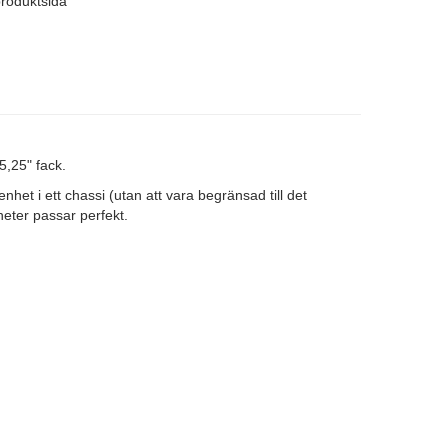
produktsida
5,25" fack.
het i ett chassi (utan att vara begränsad till det
heter passar perfekt.