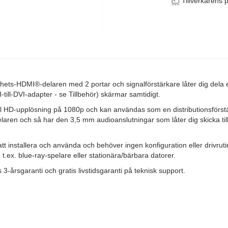
Tillverkarens 
ts-HDMI®-delaren med 2 portar och signalförstärkare låter dig dela 
ill-DVI-adapter - se Tillbehör) skärmar samtidigt.
ll HD-upplösning på 1080p och kan användas som en distributionsförst
 delaren och så har den 3,5 mm audioanslutningar som låter dig skicka 
tt installera och använda och behöver ingen konfiguration eller drivrut
ex. blue-ray-spelare eller stationära/bärbara datorer.
-årsgaranti och gratis livstidsgaranti på teknisk support.