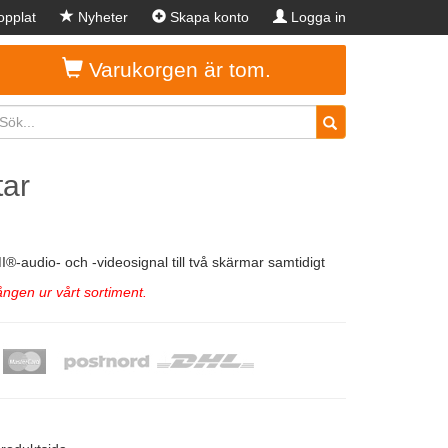
pplat
Nyheter
Skapa konto
Logga in
Varukorgen är tom.
tar
-audio- och -videosignal till två skärmar samtidigt
ngen ur vårt sortiment.