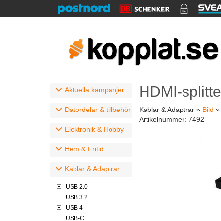
HDMI-splitte
Aktuella kampanjer
Datordelar & tillbehör
Kablar & Adaptrar »
Bild
Artikelnummer:
7492
Elektronik & Hobby
Hem & Fritid
Kablar & Adaptrar
USB 2.0
USB 3.2
USB 4
USB-C