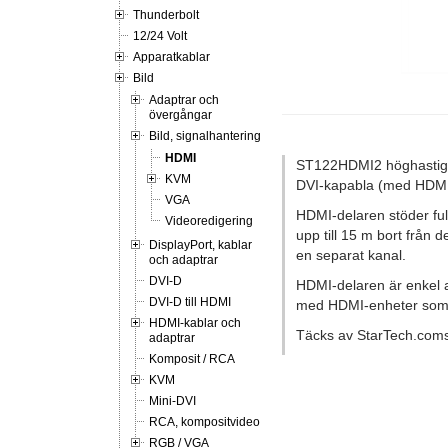
Thunderbolt
12/24 Volt
Apparatkablar
Bild
Adaptrar och
övergångar
Bild, signalhantering
HDMI
ST122HDMI2 höghastighe
KVM
DVI-kapabla (med HDMI-t
VGA
HDMI-delaren stöder fu
Videoredigering
upp till 15 m bort från
DisplayPort, kablar
en separat kanal.
och adaptrar
DVI-D
HDMI-delaren är enkel a
DVI-D till HDMI
med HDMI-enheter som t.
HDMI-kablar och
Täcks av StarTech.coms 3
adaptrar
Komposit / RCA
KVM
Mini-DVI
RCA, kompositvideo
RGB / VGA