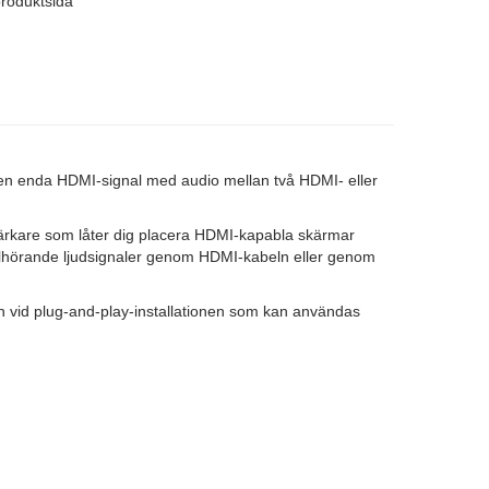
produktsida
en enda HDMI-signal med audio mellan två HDMI- eller
ärkare som låter dig placera HDMI-kapabla skärmar
tillhörande ljudsignaler genom HDMI-kabeln eller genom
in vid plug-and-play-installationen som kan användas