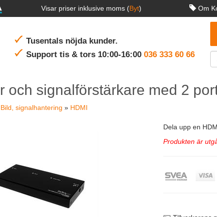
Visar priser inklusive moms (
Byt
)
Om Ko
Tusentals nöjda kunder.
Support tis & tors 10:00-16:00
036 333 60 66
r och signalförstärkare med 2 por
»
Bild, signalhantering
»
HDMI
Dela upp en HDMI®
Produkten är utgå