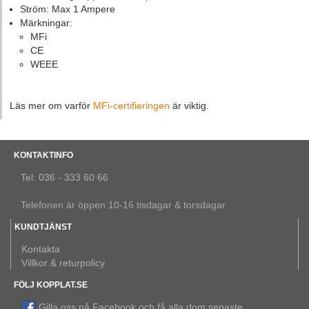
Ström: Max 1 Ampere
Märkningar:
MFi
CE
WEEE
Läs mer om varför
MFi-certifieringen
är viktig.
KONTAKTINFO
Tel: 036 - 333 60 66
Telefonen är öppen 10-16 tisdagar & torsdagar
KUNDTJÄNST
Kontakta
Villkor & returpolicy
FÖLJ KOPPLAT.SE
Gilla oss på Facebook och få alla dom senaste