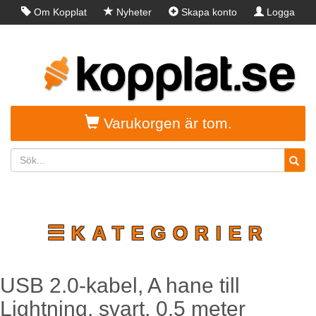
Om Kopplat
Nyheter
Skapa konto
Logga
in
Varukorgen är tom.
☰KATEGORIER
USB 2.0-kabel, A hane till
Lightning, svart, 0.5 meter