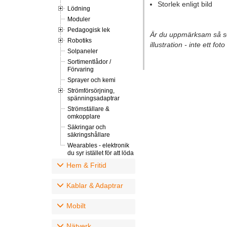
Storlek enligt bild
Lödning
Moduler
Pedagogisk lek
Är du uppmärksam så se
Robotiks
illustration - inte ett fo
Solpaneler
Sortimentlådor /
Förvaring
Sprayer och kemi
Strömförsörjning,
spänningsadaptrar
Strömställare &
omkopplare
Säkringar och
säkringshållare
Wearables - elektronik
du syr istället för att löda
Hem & Fritid
Kablar & Adaptrar
Mobilt
Nätverk