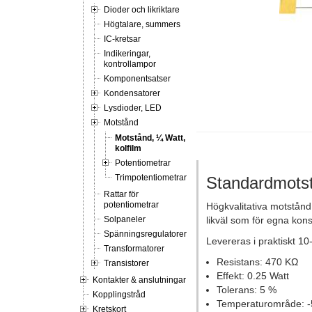
Dioder och likriktare
Högtalare, summers
IC-kretsar
Indikeringar,
kontrollampor
Komponentsatser
Kondensatorer
Lysdioder, LED
Motstånd
Motstånd, ¼ Watt,
kolfilm
Potentiometrar
Trimpotentiometrar
Standardmotst
Rattar för
potentiometrar
Högkvalitativa motstånd
Solpaneler
likväl som för egna kons
Spänningsregulatorer
Levereras i praktiskt 10
Transformatorer
Resistans: 470 KΩ
Transistorer
Effekt: 0.25 Watt
Kontakter & anslutningar
Tolerans: 5 %
Kopplingstråd
Temperaturområde: -
Kretskort