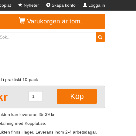
pplat
Nyheter
Skapa konto
Logga in
Varukorgen är tom.
i praktiskt 10-pack
kr
kten kan levereras för 39 kr
betalning med Kopplat.se.
kten finns i lager. Leverans inom 2-4 arbetsdagar.