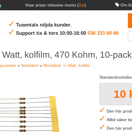
Visar priser inklusive moms (
Byt
)
Om Ko
Tusentals nöjda kunder.
Support tis & tors 10:00-16:00
036 333 60 66
 Watt, kolfilm, 470 Kohm, 10-pack
ponenter
»
Motstånd
»
Motstånd, ¼ Watt, kolfilm
Standardmotstånd 
10 
Den här produ
Alltid säker 
Den här produ