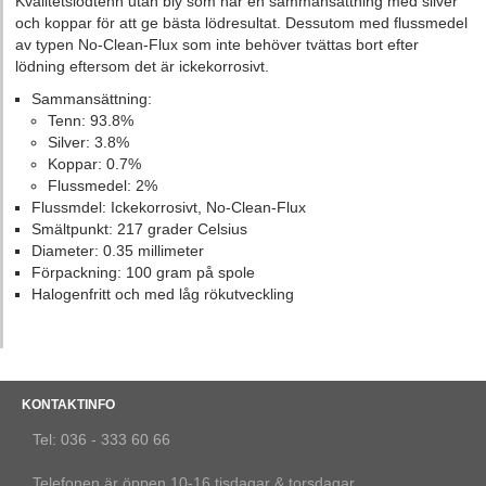
Kvalitetslödtenn utan bly som har en sammansättning med silver
och koppar för att ge bästa lödresultat. Dessutom med flussmedel
av typen No-Clean-Flux som inte behöver tvättas bort efter
lödning eftersom det är ickekorrosivt.
Sammansättning:
Tenn: 93.8%
Silver: 3.8%
Koppar: 0.7%
Flussmedel: 2%
Flussmdel: Ickekorrosivt, No-Clean-Flux
Smältpunkt: 217 grader Celsius
Diameter: 0.35 millimeter
Förpackning: 100 gram på spole
Halogenfritt och med låg rökutveckling
KONTAKTINFO
Tel: 036 - 333 60 66
Telefonen är öppen 10-16 tisdagar & torsdagar