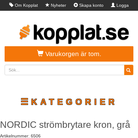
Om Kopplat
Nyheter
Skapa konto
Logga
in
Varukorgen är tom.
☰KATEGORIER
NORDIC strömbrytare kron, grå
Artikelnummer:
6506