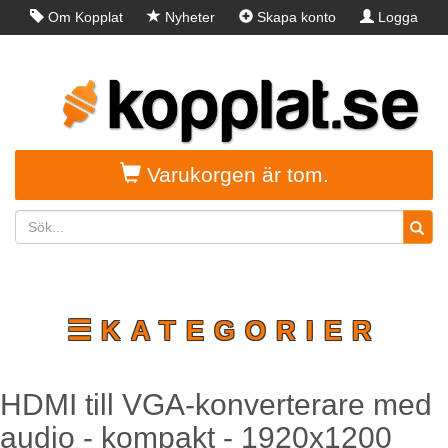
Om Kopplat
Nyheter
Skapa konto
Logga
in
Varukorgen är tom.
☰KATEGORIER
HDMI till VGA-konverterare med
audio - kompakt - 1920x1200