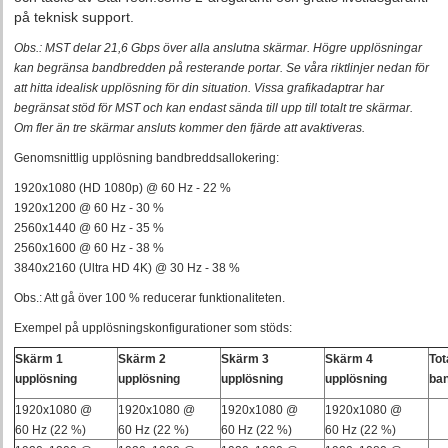
på teknisk support.
Obs.: MST delar 21,6 Gbps över alla anslutna skärmar. Högre upplösningar
kan begränsa bandbredden på resterande portar. Se våra riktlinjer nedan för
att hitta idealisk upplösning för din situation. Vissa grafikadaptrar har
begränsat stöd för MST och kan endast sända till upp till totalt tre skärmar.
Om fler än tre skärmar ansluts kommer den fjärde att avaktiveras.
Genomsnittlig upplösning bandbreddsallokering:
1920x1080 (HD 1080p) @ 60 Hz - 22 %
1920x1200 @ 60 Hz - 30 %
2560x1440 @ 60 Hz - 35 %
2560x1600 @ 60 Hz - 38 %
3840x2160 (Ultra HD 4K) @ 30 Hz - 38 %
Obs.: Att gå över 100 % reducerar funktionaliteten.
Exempel på upplösningskonfigurationer som stöds:
Skärm 1
Skärm 2
Skärm 3
Skärm 4
Tot
upplösning
upplösning
upplösning
upplösning
ba
1920x1080 @
1920x1080 @
1920x1080 @
1920x1080 @
60 Hz (22 %)
60 Hz (22 %)
60 Hz (22 %)
60 Hz (22 %)