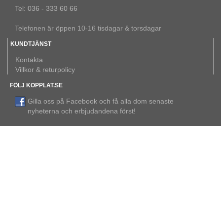
Tel: 036 - 333 60 66
Telefonen är öppen 10-16 tisdagar & torsdagar
KUNDTJÄNST
Kontakta
Villkor & returpolicy
FÖLJ KOPPLAT.SE
Gilla oss på Facebook och få alla dom senaste
nyheterna och erbjudandena först!