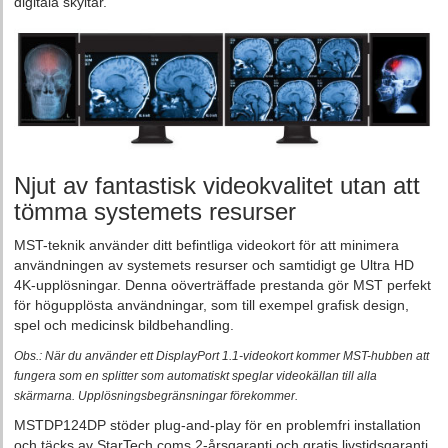
digitala skyltar.
Njut av fantastisk videokvalitet utan att
tömma systemets resurser
MST-teknik använder ditt befintliga videokort för att minimera
användningen av systemets resurser och samtidigt ge Ultra HD
4K-upplösningar. Denna oöverträffade prestanda gör MST perfekt
för högupplösta användningar, som till exempel grafisk design,
spel och medicinsk bildbehandling.
Obs.: När du använder ett DisplayPort 1.1-videokort kommer MST-hubben att
fungera som en splitter som automatiskt speglar videokällan till alla
skärmarna. Upplösningsbegränsningar förekommer.
MSTDP124DP stöder plug-and-play för en problemfri installation
och täcks av StarTech.coms 2-årsgaranti och gratis livstidsgaranti