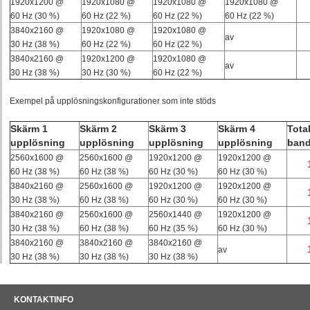
1920x1200 @
1920x1080 @
1920x1080 @
1920x1080 @
60 Hz (30 %)
60 Hz (22 %)
60 Hz (22 %)
60 Hz (22 %)
3840x2160 @
1920x1080 @
1920x1080 @
av
30 Hz (38 %)
60 Hz (22 %)
60 Hz (22 %)
3840x2160 @
1920x1200 @
1920x1080 @
av
30 Hz (38 %)
30 Hz (30 %)
60 Hz (22 %)
Exempel på upplösningskonfigurationer som inte stöds
Skärm 1
Skärm 2
Skärm 3
Skärm 4
Tota
upplösning
upplösning
upplösning
upplösning
band
2560x1600 @
2560x1600 @
1920x1200 @
1920x1200 @
60 Hz (38 %)
60 Hz (38 %)
60 Hz (30 %)
60 Hz (30 %)
3840x2160 @
2560x1600 @
1920x1200 @
1920x1200 @
30 Hz (38 %)
60 Hz (38 %)
60 Hz (30 %)
60 Hz (30 %)
3840x2160 @
2560x1600 @
2560x1440 @
1920x1200 @
30 Hz (38 %)
60 Hz (38 %)
60 Hz (35 %)
60 Hz (30 %)
3840x2160 @
3840x2160 @
3840x2160 @
av
30 Hz (38 %)
30 Hz (38 %)
30 Hz (38 %)
KONTAKTINFO