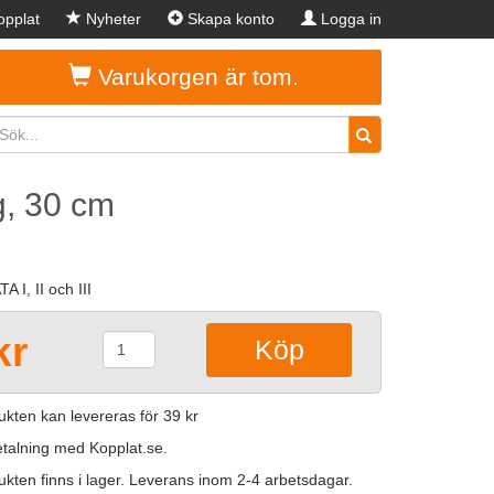
pplat
Nyheter
Skapa konto
Logga in
Varukorgen är tom.
g, 30 cm
A I, II och III
kr
kten kan levereras för 39 kr
betalning med Kopplat.se.
kten finns i lager. Leverans inom 2-4 arbetsdagar.