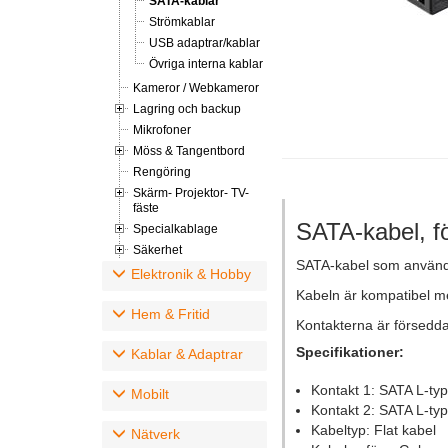
SATA-kablar
Strömkablar
USB adaptrar/kablar
Övriga interna kablar
Kameror / Webkameror
Lagring och backup
Mikrofoner
Möss & Tangentbord
Rengöring
Skärm- Projektor- TV-
fäste
SATA-kabel, f
Specialkablage
Säkerhet
SATA-kabel som används f
Elektronik & Hobby
Kabeln är kompatibel me
Hem & Fritid
Kontakterna är försedda
Specifikationer:
Kablar & Adaptrar
Kontakt 1: SATA L-typ
Mobilt
Kontakt 2: SATA L-typ
Kabeltyp: Flat kabel
Nätverk