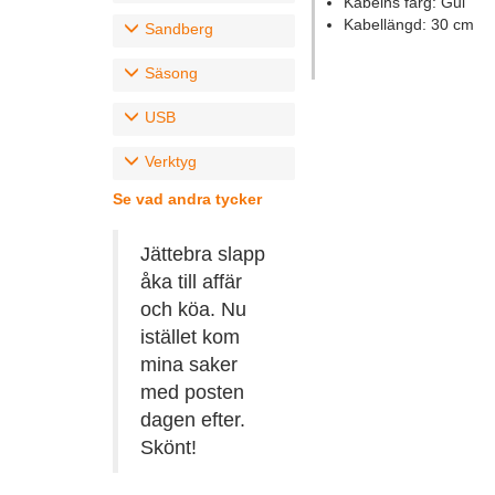
Kabelns färg: Gul
Kabellängd: 30 cm
Sandberg
Säsong
USB
Verktyg
Se vad andra tycker
Jättebra slapp
åka till affär
och köa. Nu
istället kom
mina saker
med posten
dagen efter.
Skönt!