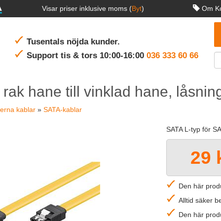
Visar priser inklusive moms (
Byt
)
Om Ko
Tusentals nöjda kunder.
Support tis & tors 10:00-16:00
036 333 60 66
rak hane till vinklad hane, låsnin
terna kablar
»
SATA-kablar
SATA L-typ för SAT
29 
Den här produ
Alltid säker 
Den här produ