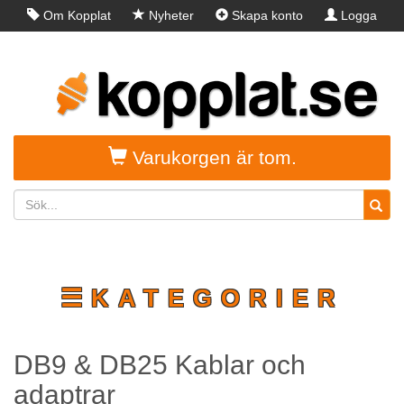
Om Kopplat
Nyheter
Skapa konto
Logga
in
Varukorgen är tom.
☰KATEGORIER
DB9 & DB25 Kablar och
adaptrar