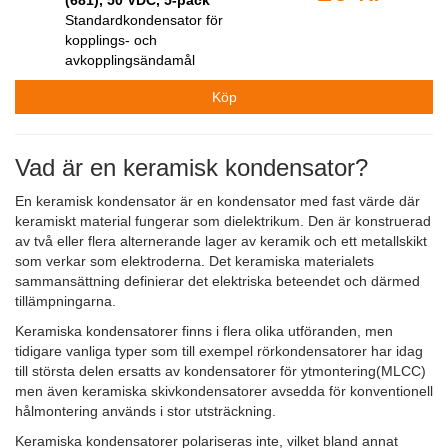
(681), 50 VDC, 5-pack
Standardkondensator för
kopplings- och
avkopplingsändamål
Vad är en keramisk kondensator?
En keramisk kondensator är en kondensator med fast värde där
keramiskt material fungerar som dielektrikum. Den är konstruerad
av två eller flera alternerande lager av keramik och ett metallskikt
som verkar som elektroderna. Det keramiska materialets
sammansättning definierar det elektriska beteendet och därmed
tillämpningarna.
Keramiska kondensatorer finns i flera olika utföranden, men
tidigare vanliga typer som till exempel rörkondensatorer har idag
till största delen ersatts av kondensatorer för ytmontering(MLCC)
men även keramiska skivkondensatorer avsedda för konventionell
hålmontering används i stor utsträckning.
Keramiska kondensatorer polariseras inte, vilket bland annat