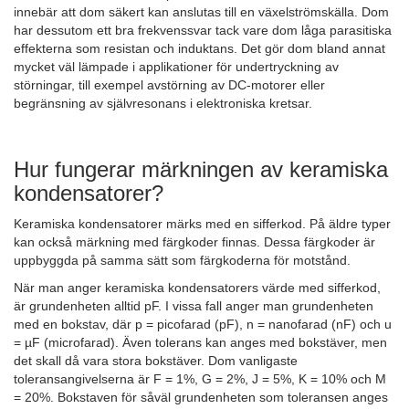
innebär att dom säkert kan anslutas till en växelströmskälla. Dom
har dessutom ett bra frekvenssvar tack vare dom låga parasitiska
effekterna som resistan och induktans. Det gör dom bland annat
mycket väl lämpade i applikationer för undertryckning av
störningar, till exempel avstörning av DC-motorer eller
begränsning av självresonans i elektroniska kretsar.
Hur fungerar märkningen av keramiska
kondensatorer?
Keramiska kondensatorer märks med en sifferkod. På äldre typer
kan också märkning med färgkoder finnas. Dessa färgkoder är
uppbyggda på samma sätt som färgkoderna för motstånd.
När man anger keramiska kondensatorers värde med sifferkod,
är grundenheten alltid pF. I vissa fall anger man grundenheten
med en bokstav, där p = picofarad (pF), n = nanofarad (nF) och u
= µF (microfarad). Även tolerans kan anges med bokstäver, men
det skall då vara stora bokstäver. Dom vanligaste
toleransangivelserna är F = 1%, G = 2%, J = 5%, K = 10% och M
= 20%. Bokstaven för såväl grundenheten som toleransen anges