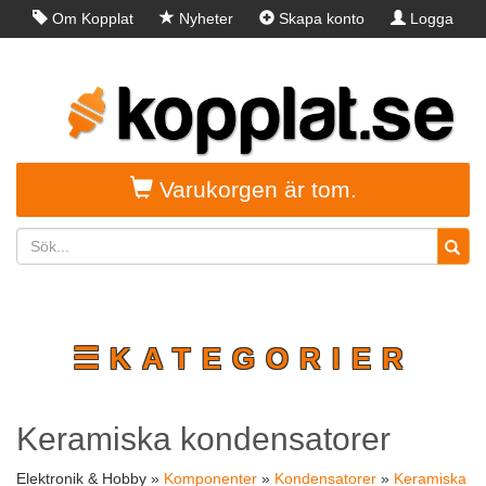
Om Kopplat
Nyheter
Skapa konto
Logga
in
Varukorgen är tom.
☰KATEGORIER
Keramiska kondensatorer
Elektronik & Hobby »
Komponenter
»
Kondensatorer
»
Keramiska