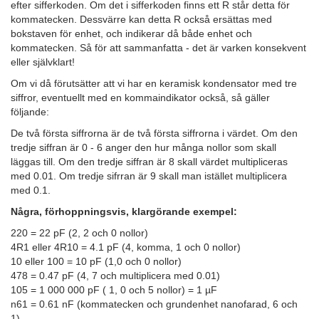
efter sifferkoden. Om det i sifferkoden finns ett R står detta för
kommatecken. Dessvärre kan detta R också ersättas med
bokstaven för enhet, och indikerar då både enhet och
kommatecken. Så för att sammanfatta - det är varken konsekvent
eller självklart!
Om vi då förutsätter att vi har en keramisk kondensator med tre
siffror, eventuellt med en kommaindikator också, så gäller
följande:
De två första siffrorna är de två första siffrorna i värdet. Om den
tredje siffran är 0 - 6 anger den hur många nollor som skall
läggas till. Om den tredje siffran är 8 skall värdet multipliceras
med 0.01. Om tredje sifrran är 9 skall man istället multiplicera
med 0.1.
Några, förhoppningsvis, klargörande exempel:
220 = 22 pF (2, 2 och 0 nollor)
4R1 eller 4R10 = 4.1 pF (4, komma, 1 och 0 nollor)
10 eller 100 = 10 pF (1,0 och 0 nollor)
478 = 0.47 pF (4, 7 och multiplicera med 0.01)
105 = 1 000 000 pF ( 1, 0 och 5 nollor) = 1 µF
n61 = 0.61 nF (kommatecken och grundenhet nanofarad, 6 och
1)