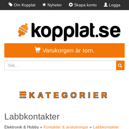
Om Kopplat
Nyheter
Skapa konto
Logga
in
Varukorgen är tom.
☰KATEGORIER
Labbkontakter
Elektronik & Hobby »
Kontakter & anslutningar
»
Labbkontakter