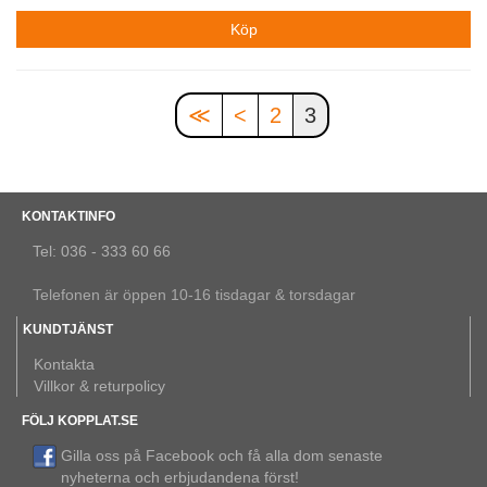
≪
<
2
3
KONTAKTINFO
Tel: 036 - 333 60 66
Telefonen är öppen 10-16 tisdagar & torsdagar
KUNDTJÄNST
Kontakta
Villkor & returpolicy
FÖLJ KOPPLAT.SE
Gilla oss på Facebook och få alla dom senaste
nyheterna och erbjudandena först!