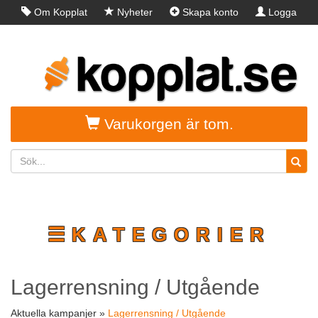
Om Kopplat
Nyheter
Skapa konto
Logga
in
Varukorgen är tom.
☰KATEGORIER
Lagerrensning / Utgående
Aktuella kampanjer »
Lagerrensning / Utgående