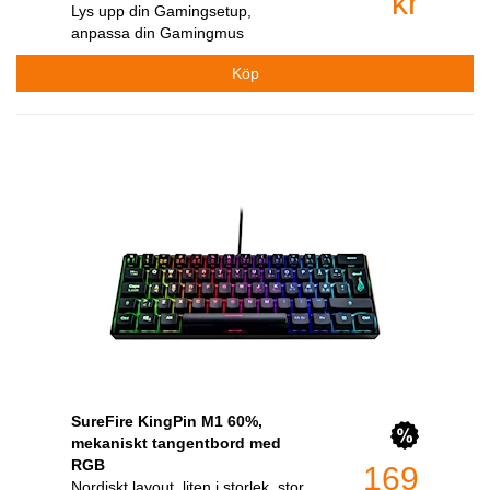
kr
Lys upp din Gamingsetup,
anpassa din Gamingmus
SureFire KingPin M1 60%,
mekaniskt tangentbord med
RGB
169
Nordiskt layout, liten i storlek, stor