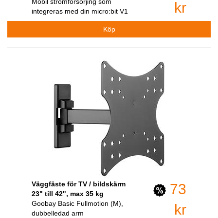
Mobil strömförsörjing som
kr
integreras med din micro:bit V1
Väggfäste för TV / bildskärm
73
23" till 42", max 35 kg
Goobay Basic Fullmotion (M),
kr
dubbelledad arm