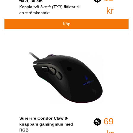
fläkt, 30 cm
Koppla två 3-stift (TX3) fläktar till
kr
en strömkontakt
SureFire Condor Claw 8-
69
knappars gamingmus med
RGB