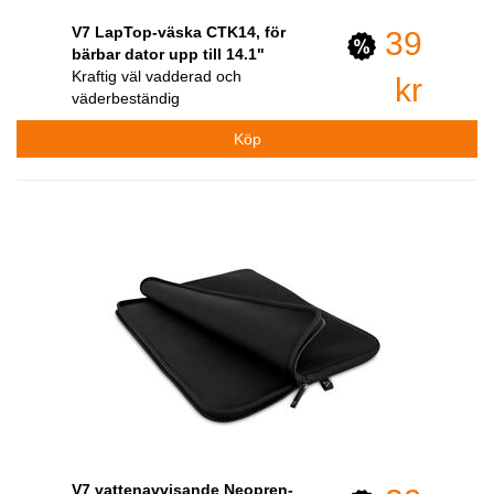
V7 LapTop-väska CTK14, för
39
bärbar dator upp till 14.1"
Kraftig väl vadderad och
kr
väderbeständig
V7 vattenavvisande Neopren-