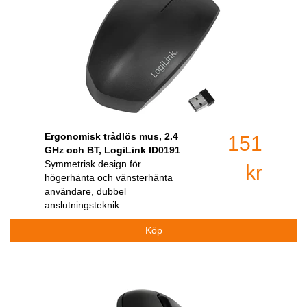
Ergonomisk trådlös mus, 2.4
151
GHz och BT, LogiLink ID0191
Symmetrisk design för
kr
högerhänta och vänsterhänta
användare, dubbel
anslutningsteknik