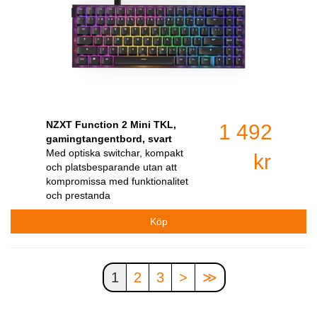
NZXT Function 2 Mini TKL,
1 492
gamingtangentbord, svart
Med optiska switchar, kompakt
kr
och platsbesparande utan att
kompromissa med funktionalitet
och prestanda
1
2
3
>
≫