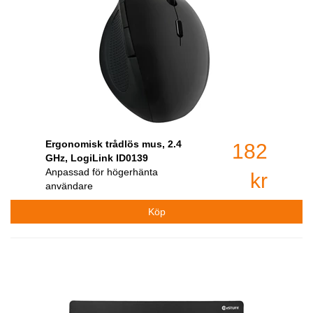
Ergonomisk trådlös mus, 2.4
182
GHz, LogiLink ID0139
Anpassad för högerhänta
kr
användare