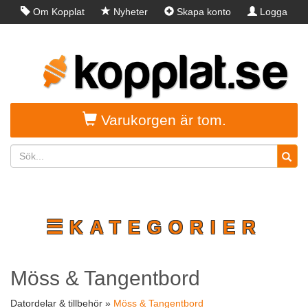
Om Kopplat
Nyheter
Skapa konto
Logga
in
Varukorgen är tom.
☰KATEGORIER
Möss & Tangentbord
Datordelar & tillbehör »
Möss & Tangentbord