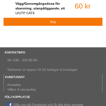
Vägg/Genomgångsdosa för
60 kr
skarvning, utanpåliggande, vit
U/UTP CAT6
KONTAKTINFO
Tel: 036 - 333 60 66
Telefonen är öppen 10-16 tisdagar & torsdagar
KUNDTJÄNST
Kontakta
Villkor & returpolicy
FÖLJ KOPPLAT.SE
Gilla oss på Facebook och få alla dom senaste