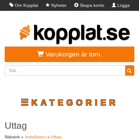
Om Kopplat
Nyheter
Skapa konto
Logga
in
Varukorgen är tom.
☰KATEGORIER
Uttag
Nätverk »
Installation
»
Uttag