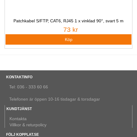
Patchkabel S/FTP, CAT6, RJ45 1 x vinklad 90°, svart 5 m
73 kr
KONTAKTINFO
Tel: 036 - 333 60 66
Telefonen är öppen 10-16 tisdagar & torsdagar
KUNDTJÄNST
Kontakta
Villkor & returpolicy
FÖLJ KOPPLAT.SE