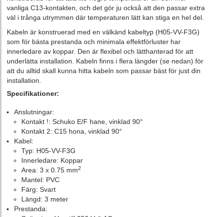
vanliga C13-kontakten, och det gör ju också att den passar extra
väl i trånga utrymmen där temperaturen lätt kan stiga en hel del.
Kabeln är konstruerad med en välkänd kabeltyp (H05-VV-F3G)
som för bästa prestanda och minimala effektförluster har
innerledare av koppar. Den är flexibel och lätthanterad för att
underlätta installation. Kabeln finns i flera längder (se nedan) för
att du alltid skall kunna hitta kabeln som passar bäst för just din
installation.
Specifikationer:
Anslutningar:
Kontakt !: Schuko E/F hane, vinklad 90°
Kontakt 2: C15 hona, vinklad 90°
Kabel:
Typ: H05-VV-F3G
Innerledare: Koppar
2
Area: 3 x 0.75 mm
Mantel: PVC
Färg: Svart
Längd: 3 meter
Prestanda: