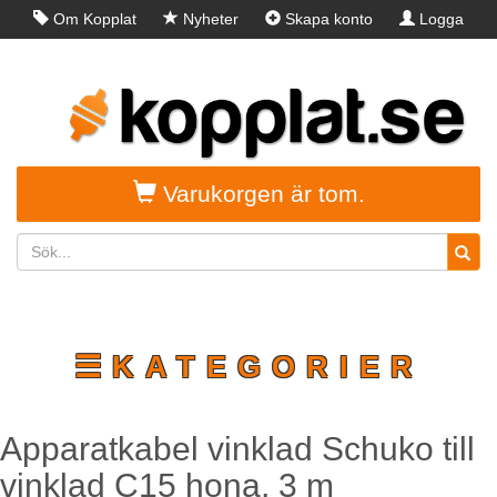
Om Kopplat
Nyheter
Skapa konto
Logga
in
Varukorgen är tom.
☰KATEGORIER
Apparatkabel vinklad Schuko till
vinklad C15 hona, 3 m