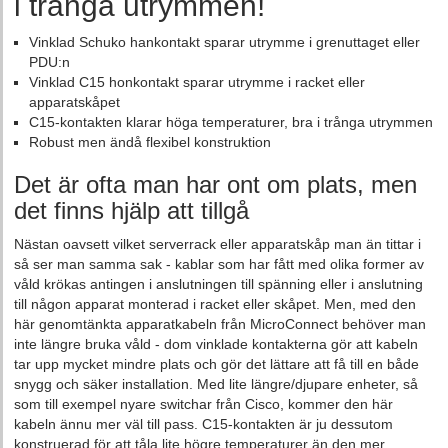
i trånga utrymmen!
Vinklad Schuko hankontakt sparar utrymme i grenuttaget eller
PDU:n
Vinklad C15 honkontakt sparar utrymme i racket eller
apparatskåpet
C15-kontakten klarar höga temperaturer, bra i trånga utrymmen
Robust men ändå flexibel konstruktion
Det är ofta man har ont om plats, men
det finns hjälp att tillgå
Nästan oavsett vilket serverrack eller apparatskåp man än tittar i
så ser man samma sak - kablar som har fått med olika former av
våld krökas antingen i anslutningen till spänning eller i anslutning
till någon apparat monterad i racket eller skåpet. Men, med den
här genomtänkta apparatkabeln från MicroConnect behöver man
inte längre bruka våld - dom vinklade kontakterna gör att kabeln
tar upp mycket mindre plats och gör det lättare att få till en både
snygg och säker installation. Med lite längre/djupare enheter, så
som till exempel nyare switchar från Cisco, kommer den här
kabeln ännu mer väl till pass. C15-kontakten är ju dessutom
konstruerad för att tåla lite högre temperaturer än den mer